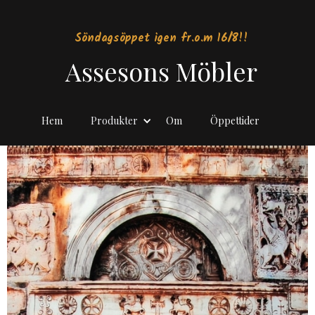
Söndagsöppet igen fr.o.m 16/8!!
Assesons Möbler
Hem
Produkter
Om
Öppettider