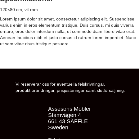
120×80 cm, vit ram.
Lorem ipsum dolor sit amet, consectetur adipiscing elit. Suspendisse
varius enim in eros elementum tristique. Duis cursus, mi quis viverra
ornare, eros dolor interdum nulla, ut commodo diam libero vitae erat.
Aenean faucibus nibh et justo cursus id rutrum lorem imperdiet. Nunc
ut sem vitae risus tristique posuere.
Vi reserverar oss för eventuella felskrivningar,
produktförändringar, prisjusteringar samt slutförsäljning.
Assesons Möbler
Stamvägen 4
661 43 SÄFFLE
Sweden