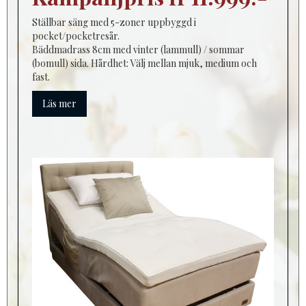
Ställbar säng med 5-zoner uppbyggd i
pocket/pocketresår.
Bäddmadrass 8cm med vinter (lammull) / sommar
(bomull) sida. Hårdhet: Välj mellan mjuk, medium och
fast.
Läs mer