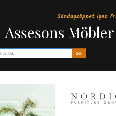
Söndagsöppet igen fr.
Assesons Möbler