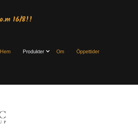
o.m 16/8!!
Hem
Produkter
Om
Öppettider