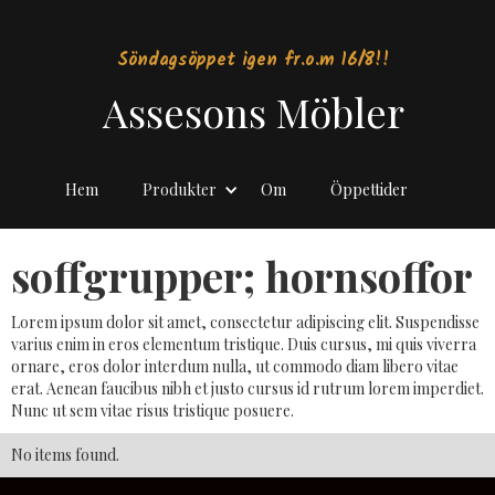
Söndagsöppet igen fr.o.m 16/8!!
Assesons Möbler
Hem
Produkter
Om
Öppettider
soffgrupper; hornsoffor
Lorem ipsum dolor sit amet, consectetur adipiscing elit. Suspendisse
varius enim in eros elementum tristique. Duis cursus, mi quis viverra
ornare, eros dolor interdum nulla, ut commodo diam libero vitae
erat. Aenean faucibus nibh et justo cursus id rutrum lorem imperdiet.
Nunc ut sem vitae risus tristique posuere.
No items found.