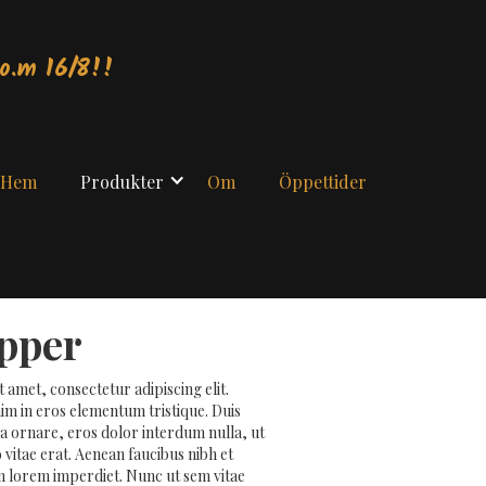
o.m 16/8!!
Hem
Produkter
Om
Öppettider
pper
 amet, consectetur adipiscing elit.
im in eros elementum tristique. Duis
ra ornare, eros dolor interdum nulla, ut
itae erat. Aenean faucibus nibh et
m lorem imperdiet. Nunc ut sem vitae