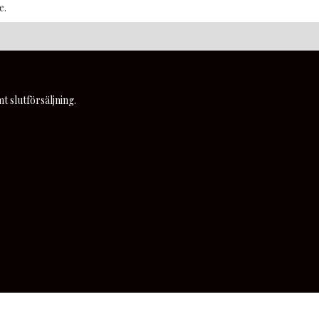
e.
t slutförsäljning.