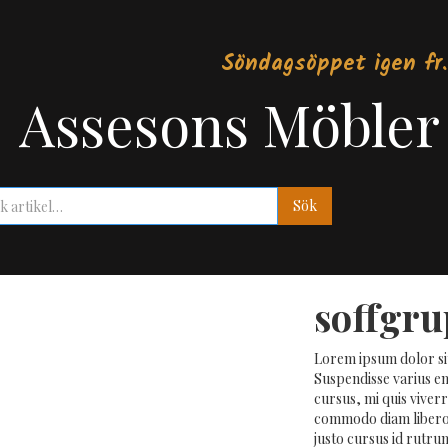
Söndagsöppet igen fr.
Assesons Möbler
soffgru
Lorem ipsum dolor sit
Suspendisse varius en
cursus, mi quis viver
commodo diam libero v
justo cursus id rutru