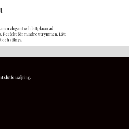
a
men elegant och lättplacerad
a. Perfekt för mindre utrymmen. Lätt
ut och stänga.
t slutförsäljning.