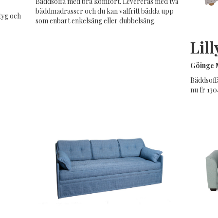
Bäddsoffa med bra komfort. Levereras med två
bäddmadrasser och du kan valfritt bädda upp
tyg och
som enbart enkelsäng eller dubbelsäng.
Lill
Göinge 
Bäddsoff
nu fr 130