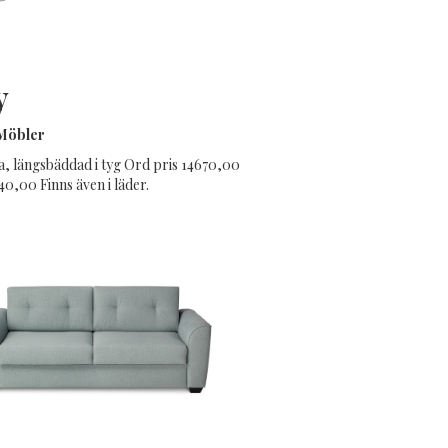
y
Möbler
a, längsbäddad i tyg Ord pris 14670,00
40,00 Finns även i läder.