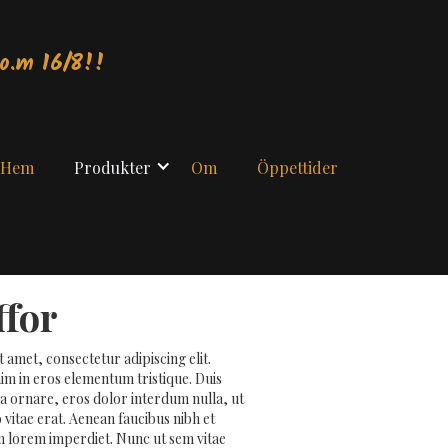
o.m 16/8!!
Hem
Produkter
Om
Öppettider
ffor
 amet, consectetur adipiscing elit.
im in eros elementum tristique. Duis
ra ornare, eros dolor interdum nulla, ut
itae erat. Aenean faucibus nibh et
m lorem imperdiet. Nunc ut sem vitae