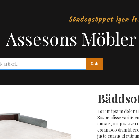
Söndagsöppet igen fr.
Assesons Möbler
Bäddso
Lorem ipsum dolor sit
Suspendisse varius en
cursus, mi quis viver
commodo diam libero v
justo cursus id rutru