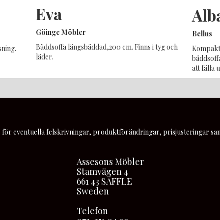
Eva
Alb
Göinge Möbler
Bellus
Bäddsoffa längsbäddad,200 cm. Finns i tyg och
Kompakt 
ning.
läder.
bäddsoff
att fälla 
 för eventuella felskrivningar, produktförändringar, prisjusteringar sam
Assesons Möbler
Stamvägen 4
661 43 SÄFFLE
Sweden
Telefon