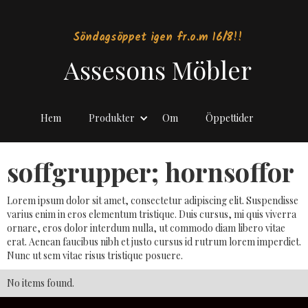
Söndagsöppet igen fr.o.m 16/8!!
Assesons Möbler
Hem
Produkter
Om
Öppettider
soffgrupper; hornsoffor
Lorem ipsum dolor sit amet, consectetur adipiscing elit. Suspendisse
varius enim in eros elementum tristique. Duis cursus, mi quis viverra
ornare, eros dolor interdum nulla, ut commodo diam libero vitae
erat. Aenean faucibus nibh et justo cursus id rutrum lorem imperdiet.
Nunc ut sem vitae risus tristique posuere.
No items found.