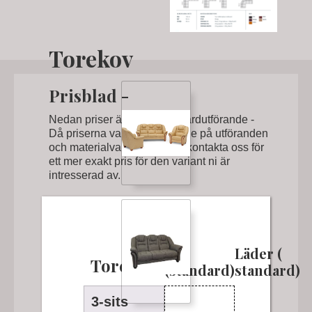
Torekov
Prisblad -
Nedan priser är för ett standardutförande -
Då priserna varierar beroende på utföranden
och materialval, ber vi er att kontakta oss för
ett mer exakt pris för den variant ni är
intresserad av.
Tyg
Läder (
Torekov
(standard)
standard)
3-sits