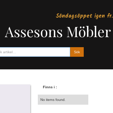
Söndagsöppet igen fr.
Assesons Möbler
Finns i :
No items found.