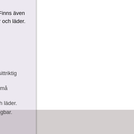
 Finns även
 och läder.
triktig
små
h läder.
gbar.