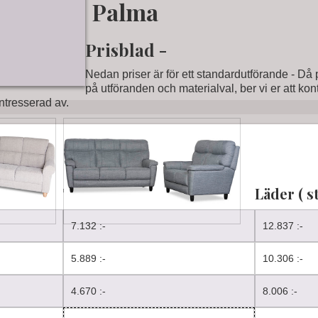
Palma
Prisblad -
Nedan priser är för ett standardutförande - Då
på utföranden och materialval, ber vi er att kon
intresserad av.
Tyg (standard)
Läder ( s
7.132 :-
12.837 :-
5.889 :-
10.306 :-
4.670 :-
8.006 :-