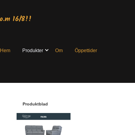
o.m 16/8!!
Hem
Produkter
Om
Öppettider
Produktblad