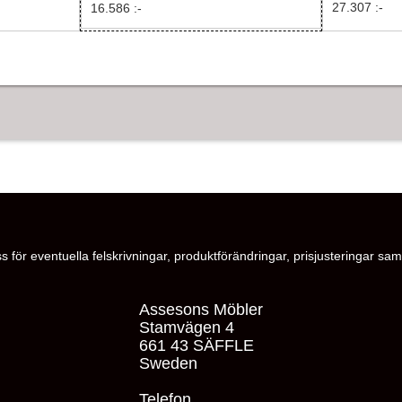
27.307 :-
16.586 :-
s för eventuella felskrivningar, produktförändringar, prisjusteringar samt
Assesons Möbler
Stamvägen 4
661 43 SÄFFLE
Sweden
Telefon