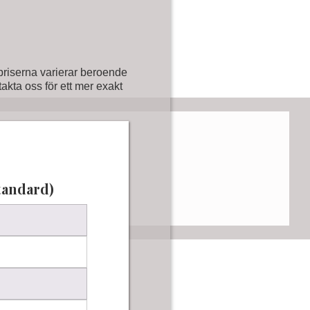
 priserna varierar beroende
takta oss för ett mer exakt
tandard)