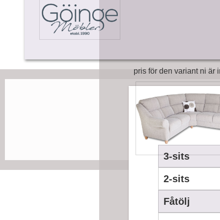
pris för den variant ni är 
Palma
3-sits
2-sits
Fåtölj