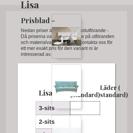
Lisa
Prisblad -
Nedan priser är för ett standardutförande -
Då priserna varierar beroende på utföranden
och materialval, ber vi er att kontakta oss för
ett mer exakt pris för den variant ni är
intresserad av.
Tyg
Läder (
Lisa
(standard)
standard)
3-sits
2-sits