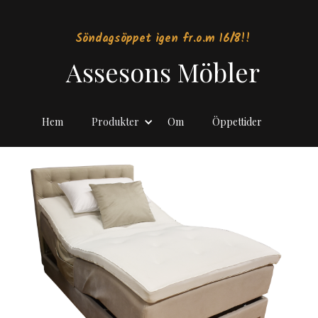
Söndagsöppet igen fr.o.m 16/8!!
Assesons Möbler
Hem
Produkter
Om
Öppettider