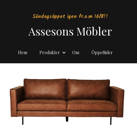
Söndagsöppet igen fr.o.m 16/8!!
Assesons Möbler
Hem
Produkter
Om
Öppettider