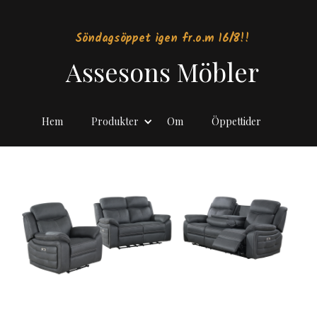
Söndagsöppet igen fr.o.m 16/8!!
Assesons Möbler
Hem
Produkter
Om
Öppettider