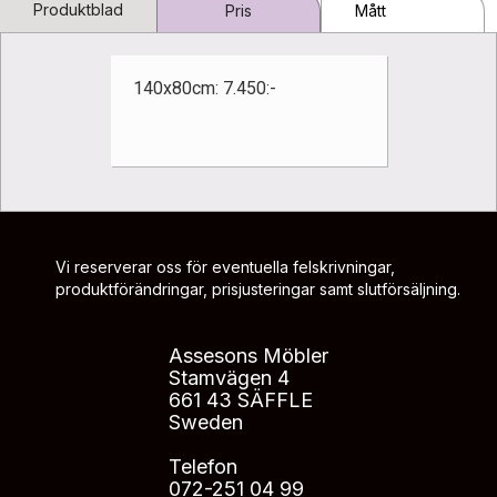
Produktblad
Pris
Mått
140x80cm: 7.450:-
Vi reserverar oss för eventuella felskrivningar,
produktförändringar, prisjusteringar samt slutförsäljning.
Assesons Möbler
Stamvägen 4
661 43 SÄFFLE
Sweden
Telefon
072-251 04 99