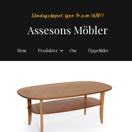
Söndagsöppet igen fr.o.m 16/8!!
Assesons Möbler
Hem
Produkter
Om
Öppettider