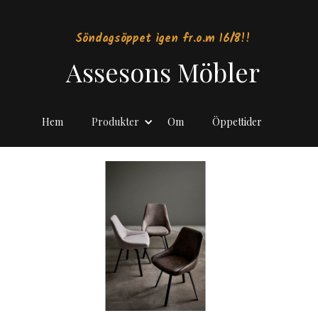
Söndagsöppet igen fr.o.m 16/8!!
Assesons Möbler
Hem
Produkter
Om
Öppettider