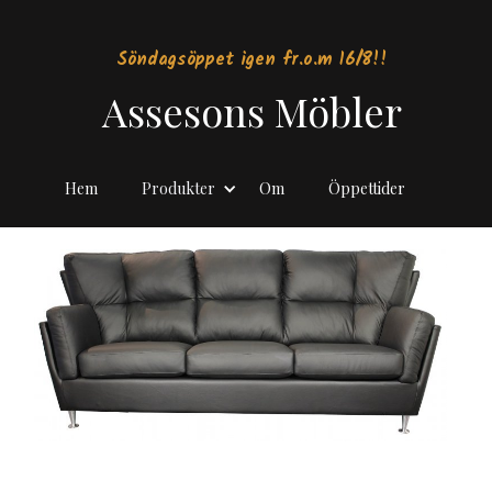
Söndagsöppet igen fr.o.m 16/8!!
Assesons Möbler
Hem
Produkter
Om
Öppettider