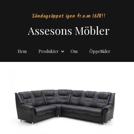
Söndagsöppet igen fr.o.m 16/8!!
Assesons Möbler
Hem
Produkter
Om
Öppettider