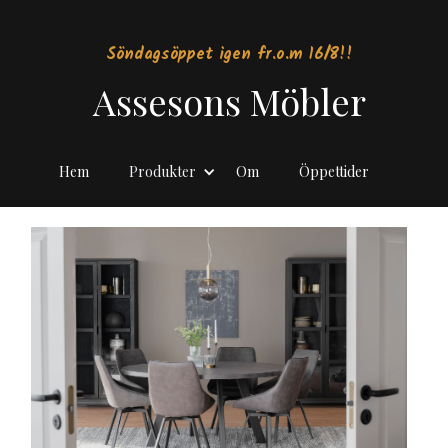
Söndagsöppet igen fr.o.m 16/8!!
Assesons Möbler
Hem
Produkter
Om
Öppettider