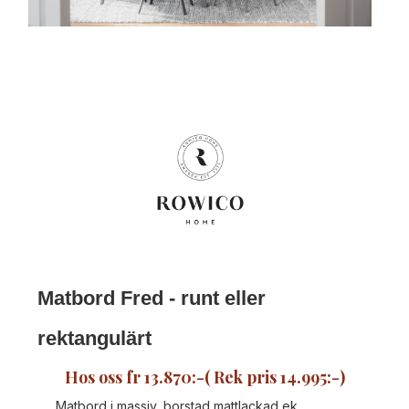
Matbord Fred - runt eller
rektangulärt
Hos oss fr 13.870:-( Rek pris 14.995:-)
Matbord i massiv, borstad mattlackad ek.