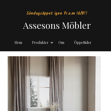
Söndagsöppet igen fr.o.m 16/8!!
Assesons Möbler
Hem
Produkter
Om
Öppettider