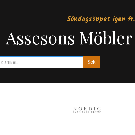
Söndagsöppet igen fr.
Assesons Möbler