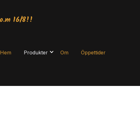
o.m 16/8!!
Hem
Produkter
Om
Öppettider