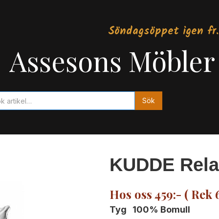
Söndagsöppet igen fr.
Assesons Möbler
KUDDE Rela
Hos oss 459:- ( Rek 
Tyg 100% Bomull