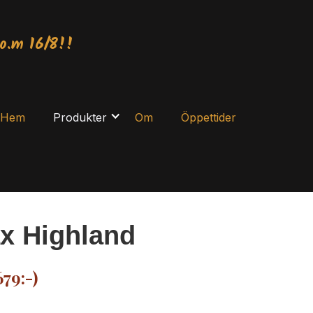
o.m 16/8!!
Hem
Produkter
Om
Öppettider
x Highland
679:-)