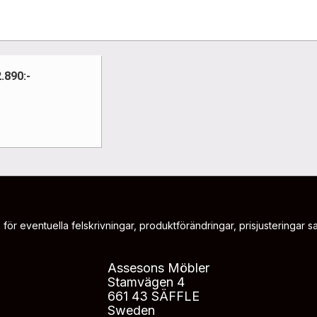
2.890:-
 för eventuella felskrivningar, produktförändringar, prisjusteringar sam
Assesons Möbler
Stamvägen 4
661 43 SÄFFLE
Sweden