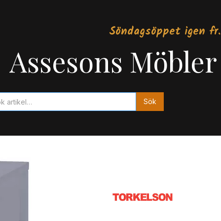
Söndagsöppet igen fr.
Assesons Möbler