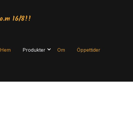
o.m 16/8!!
Hem
Produkter
Om
Öppettider