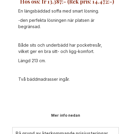
Hos oss: fr 13.387:- (Rek pris: 14.472:-)
En längsbäddad soffa med smart lösning.
-den perfekta lösningen när platsen är
begränsad.
Både sits och underbädd har pocketresår,
vilket ger en bra sitt- och ligg-komfort.
Längd 213 cm.
Två bäddmadrasser ingår.
Mer info nedan
På grund av återkommande prisjusteringar