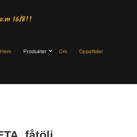
o.m 16/8!!
Hem
Produkter
Om
Öppettider
A, fåtölj