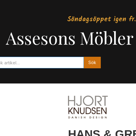
Söndagsöppet igen fr.
Assesons Möbler
HANS & GRET