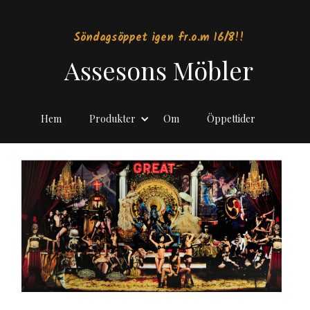
Söndagsöppet igen fr.o.m 16/8!!
Assesons Möbler
Hem
Produkter
Om
Öppettider