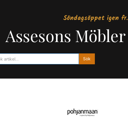
Söndagsöppet igen fr.
Assesons Möbler