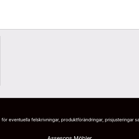
 för eventuella felskrivningar, produktförändringar, prisjusteringar sam
Assesons Möbler