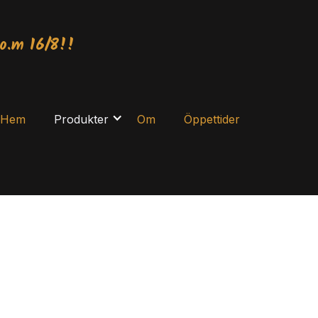
o.m 16/8!!
Hem
Produkter
Om
Öppettider