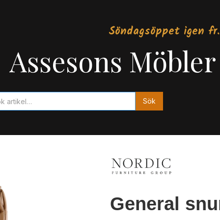
Söndagsöppet igen fr.
Assesons Möbler
General snur