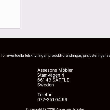
 för eventuella felskrivningar, produktförändringar, prisjusteringar sam
Assesons Möbler
Stamvägen 4
661 43 SÄFFLE
Sweden
Telefon
072-251 04 99
Copyright © 2026 Assesons Möbler