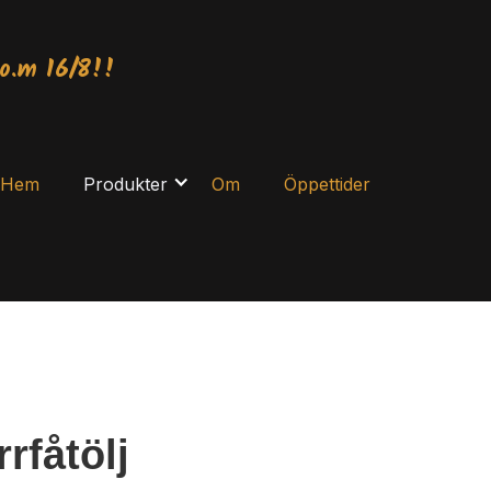
o.m 16/8!!
Hem
Produkter
Om
Öppettider
rfåtölj