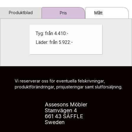
Produktblad
Pris
Mått
Tyg: från 4.410:-
Läder: från 5.922:-
Vi reserverar oss för eventuella felskrivningar,
produktförändringar, prisjusteringar samt slutförsäljning.
Assesons Möbler
Stamvägen 4
661 43 SÄFFLE
Sweden