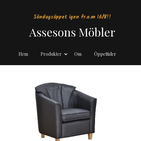
Söndagsöppet igen fr.o.m 16/8!!
Assesons Möbler
Hem
Produkter
Om
Öppettider