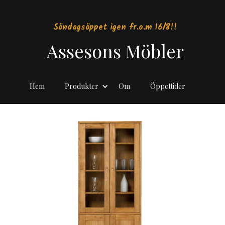
Söndagsöppet igen fr.o.m 16/8!!
Assesons Möbler
Hem
Produkter
Om
Öppettider