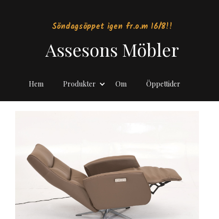
Söndagsöppet igen fr.o.m 16/8!!
Assesons Möbler
Hem
Produkter
Om
Öppettider