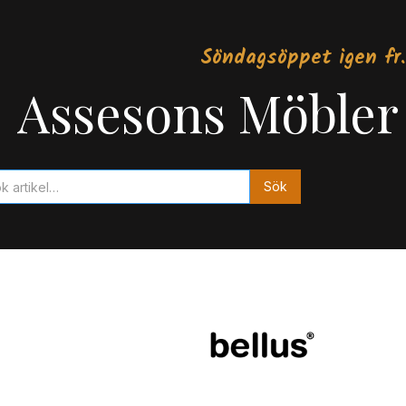
Söndagsöppet igen fr.
Assesons Möbler