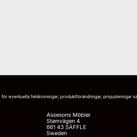
 för eventuella felskrivningar, produktförändringar, prisjusteringar sam
Assesons Möbler
Stamvägen 4
661 43 SÄFFLE
Sweden