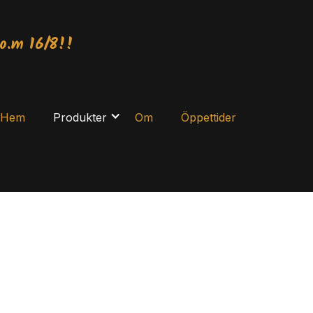
o.m 16/8!!
Hem
Produkter
Om
Öppettider