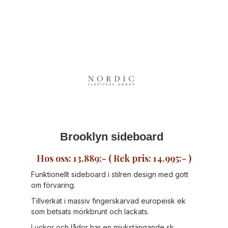
Brooklyn sideboard
Hos oss: 13.889:- ( Rek pris: 14.995:- )
Funktionellt sideboard i stilren design med gott
om förvaring.
Tillverkat i massiv fingerskarvad europeisk ek
som betsats mörkbrunt och lackats.
Luckor och lådor har en mjukstängande sk