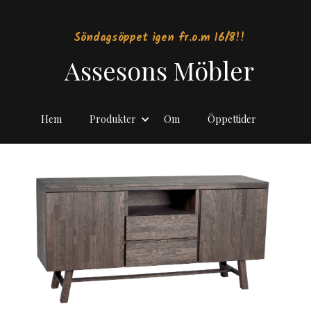
Söndagsöppet igen fr.o.m 16/8!!
Assesons Möbler
Hem
Produkter
Om
Öppettider