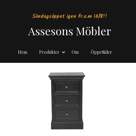
Söndagsöppet igen fr.o.m 16/8!!
Assesons Möbler
Hem
Produkter
Om
Öppettider