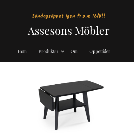
Söndagsöppet igen fr.o.m 16/8!!
Assesons Möbler
Hem
Produkter
Om
Öppettider