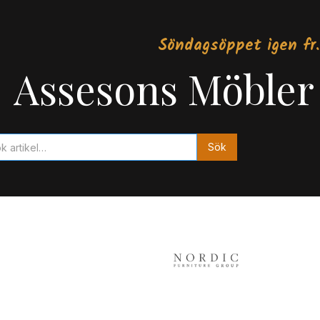
Söndagsöppet igen fr.
Assesons Möbler