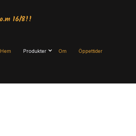
o.m 16/8!!
Hem
Produkter
Om
Öppettider