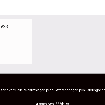
995:-)
 för eventuella felskrivningar, produktförändringar, prisjusteringar sam
Assesons Möbler