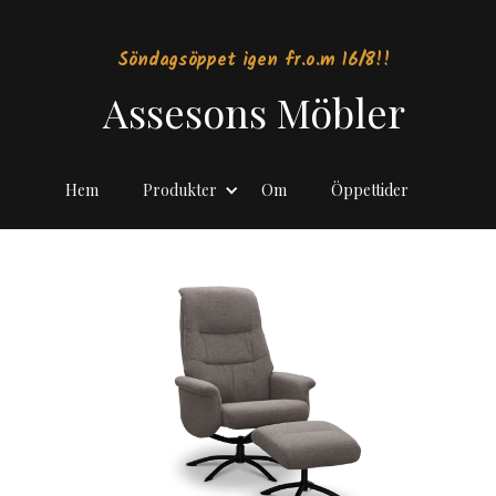
Söndagsöppet igen fr.o.m 16/8!!
Assesons Möbler
Hem
Produkter
Om
Öppettider