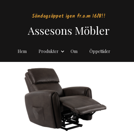
Söndagsöppet igen fr.o.m 16/8!!
Assesons Möbler
Hem
Produkter
Om
Öppettider