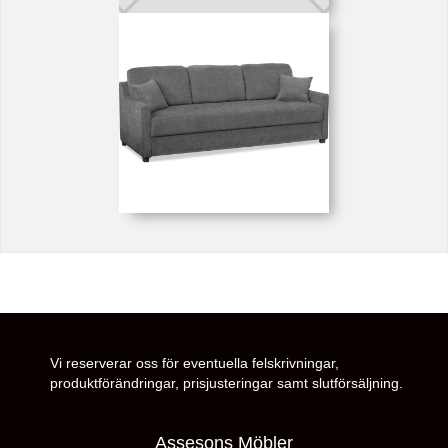
Vi reserverar oss för eventuella felskrivningar,
produktförändringar, prisjusteringar samt slutförsäljning.
Assesons Möbler